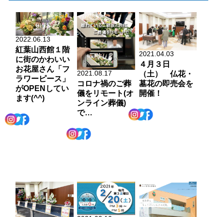
2022.06.13
紅葉山西館１階
2021.04.03
に街のかわいい
４月３日
お花屋さん「フ
2021.08.17
（土） 仏花・
ラワーピース」
コロナ禍のご葬
墓花の即売会を
がOPENしてい
儀をリモート(オ
開催！
ます(^^)
ンライン葬儀)
で…