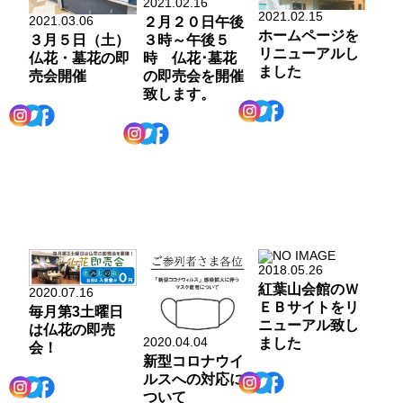
2021.02.16
2021.02.15
2021.03.06
２月２０日午後
ホームページを
３時～午後５
３月５日（土）
リニューアルし
時 仏花･墓花
仏花・墓花の即
ました
の即売会を開催
売会開催
致します。
2018.05.26
紅葉山会館のＷ
2020.07.16
ＥＢサイトをリ
毎月第3土曜日
ニューアル致し
は仏花の即売
2020.04.04
ました
会！
新型コロナウイ
ルスへの対応に
ついて