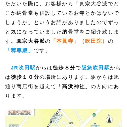
ただいた際に、お客様から「真宗大谷派でど
こか納骨堂も併設しているお寺とかはないで
しょうか」というお話がありましたのでずっ
と気になっていました納骨堂をご紹介致しま
す。
真宗大谷派
の
「本眞寺」（吹田院）
の
「釋尊殿」
です。
JR吹田駅
からは
徒歩８分
で
阪急吹田駅
から
は
徒歩１０分
の場所にあります。駅からは旭
通り商店街を越えて
「高浜神社」
の方向にあ
ります。