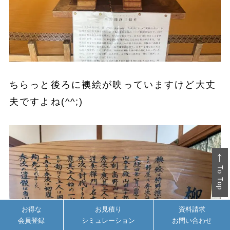
ちらっと後ろに襖絵が映っていますけど大丈
夫ですよね(^^;)
To Top
お得な
お見積り
資料請求
会員登録
シミュレーション
お問い合わせ