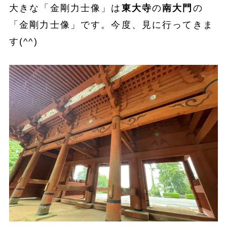
大きな「金剛力士像」は
東大寺
の
南大門
の
「金剛力士像」です。今度、見に行ってきま
す(^^)