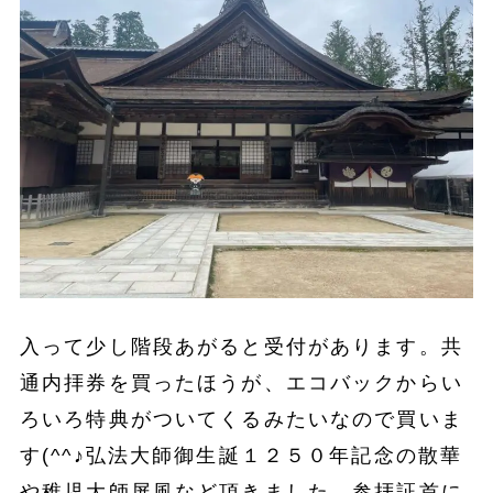
入って少し階段あがると受付があります。共
通内拝券を買ったほうが、エコバックからい
ろいろ特典がついてくるみたいなので買いま
す(^^♪弘法大師御生誕１２５０年記念の散華
や稚児大師屏風など頂きました。参拝証首に